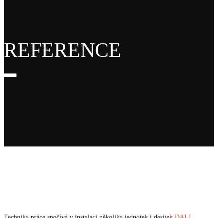
REFERENCE
━
Technika práce spočívá v instalaci několika jednotek i desítek
DALI