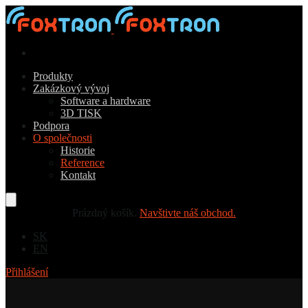
Produkty
Zakázkový vývoj
Software a hardware
3D TISK
Podpora
O společnosti
Historie
Reference
Kontakt
Prázdný košík.
Navštivte náš obchod.
SK
EN
Přihlášení