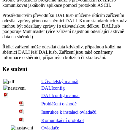
komunikovat jakákoliv aplikace pomocí protokolu ASCII.
Prostřednictvím převodníku DALIusb můžeme řídícím zařízením
odesílat zprávy přímo na sběrnici DALI. Krom standardních zpráv
mohou být odesílány zprávy i s uživatelskou délkou. DALIusb
podporuje Multimaster (více zařízení najednou odesílající aktivně
data na sběrnici).
Řídící zařízení může odesílat data kdykoliv, případnou kolizi na
sběrnici DALI řeší DALIusb. Zařízení jsou také oznámeny
informace o sběrnici, případných kolizích či zkratování.
Ke stažení
Uživatelský manuál
DALIconfig
DALIconfig manual
Prohlášení o shodě
Instrukce k instalaci ovladačů
Komunikační protokol
Ovladače