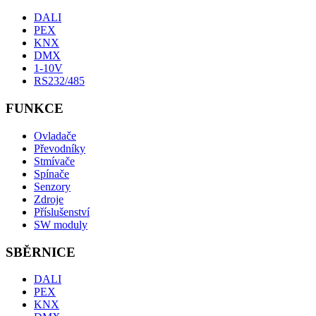
DALI
PEX
KNX
DMX
1-10V
RS232/485
FUNKCE
Ovladače
Převodníky
Stmívače
Spínače
Senzory
Zdroje
Příslušenství
SW moduly
SBĚRNICE
DALI
PEX
KNX