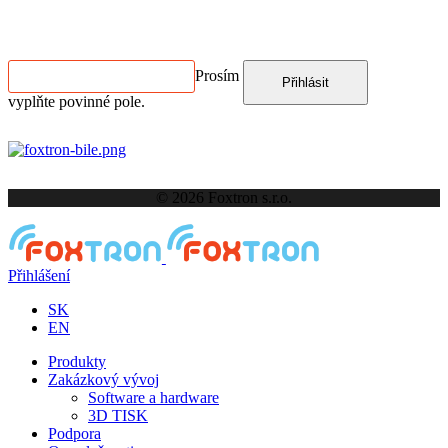
ODBĚR NEWSLETTERU
Prosím
Přihlásit
vyplňte povinné pole.
© 2026 Foxtron s.r.o.
Přihlášení
SK
EN
Produkty
Zakázkový vývoj
Software a hardware
3D TISK
Podpora