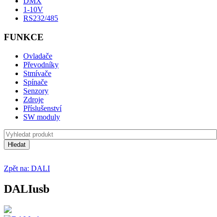
DMX
1-10V
RS232/485
FUNKCE
Ovladače
Převodníky
Stmívače
Spínače
Senzory
Zdroje
Příslušenství
SW moduly
Zpět na: DALI
DALIusb