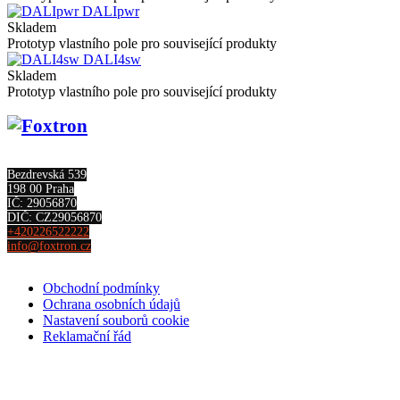
DALIpwr
Skladem
Prototyp vlastního pole pro související produkty
DALI4sw
Skladem
Prototyp vlastního pole pro související produkty
Bezdrevská 539
198 00 Praha
IČ: 29056870
DIČ: CZ29056870
+420226522222
info@foxtron.cz
Obchodní podmínky
Ochrana osobních údajů
Nastavení souborů cookie
Reklamační řád
Kontakt