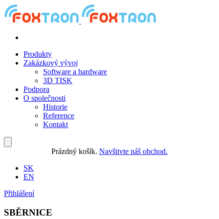
Produkty
Zakázkový vývoj
Software a hardware
3D TISK
Podpora
O společnosti
Historie
Reference
Kontakt
Prázdný košík.
Navštivte náš obchod.
SK
EN
Přihlášení
SBĚRNICE